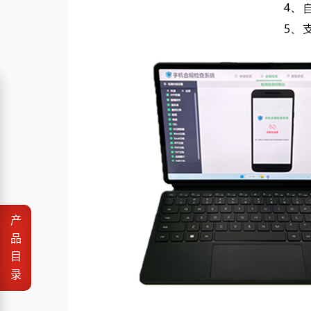
产
品
目
录