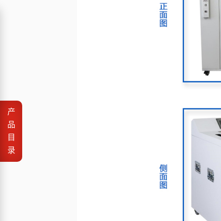
产
品
目
录