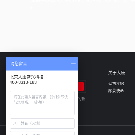
消磁粉碎一体机DAT-06A是一款针对硬盘、硬盘电路板、纸张、光盘、U盘
全。
请您留言
邮件订阅
关于大唐
北京大唐盛兴科技
400-8313-183
公司介绍
愿景使命
输入您的电子邮件地址，以便接收最新的新
闻和产品的信息