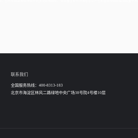
、卡类、打印机硒鼓销毁而设计的多功能销毁机。该设备主要针对保密办公产生的各类待销毁载体数量不
联系我们
全国服务热线：400-8313-183
北京市海淀区林风二路绿地中央广场38号院4号楼10层