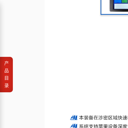
产
品
目
录